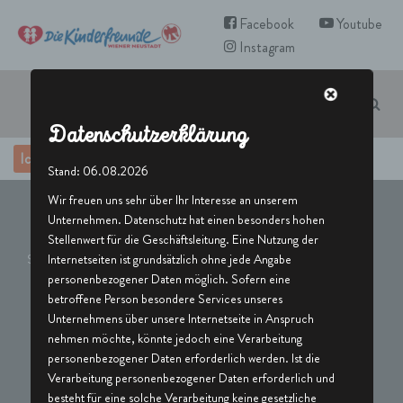
Facebook
Youtube
Instagram
Zum
Inhalt
springen
Datenschutzerklärung
Ich möchte Mitglied werden
Stand: 06.08.2026
Wir freuen uns sehr über Ihr Interesse an unserem
Unternehmen. Datenschutz hat einen besonders hohen
Stellenwert für die Geschäftsleitung. Eine Nutzung der
Startseite
»
Opt in & Out Einstellungen
Internetseiten ist grundsätzlich ohne jede Angabe
personenbezogener Daten möglich. Sofern eine
betroffene Person besondere Services unseres
Opt in & Out Einstellungen
Unternehmens über unsere Internetseite in Anspruch
nehmen möchte, könnte jedoch eine Verarbeitung
personenbezogener Daten erforderlich werden. Ist die
Verarbeitung personenbezogener Daten erforderlich und
besteht für eine solche Verarbeitung keine gesetzliche