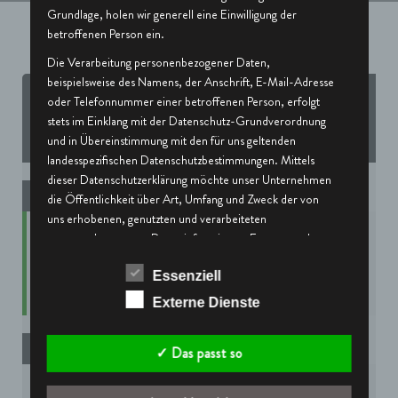
Grundlage, holen wir generell eine Einwilligung der
betroffenen Person ein.
Die Verarbeitung personenbezogener Daten,
beispielsweise des Namens, der Anschrift, E-Mail-Adresse
Preference for all services
oder Telefonnummer einer betroffenen Person, erfolgt
stets im Einklang mit der Datenschutz-Grundverordnung
✓ Alle erlauben
✗ Alle ablehnen
und in Übereinstimmung mit den für uns geltenden
landesspezifischen Datenschutzbestimmungen. Mittels
dieser Datenschutzerklärung möchte unser Unternehmen
✛
Essentail
die Öffentlichkeit über Art, Umfang und Zweck der von
uns erhobenen, genutzten und verarbeiteten
Allgemeine Cookies
personenbezogenen Daten informieren. Ferner werden
betroffene Personen mittels dieser Datenschutzerklärung
Datenschutzbedingungen / Cookies
Essenziell
über die ihnen zustehenden Rechte aufgeklärt.
Zur offiziellen Webseite
Externe Dienste
Wir haben als für die Verarbeitung Verantwortlicher
zahlreiche technische und organisatorische Maßnahmen
umgesetzt, um einen möglichst lückenlosen Schutz der
✛
Videos
✓ Das passt so
über diese Internetseite verarbeiteten
personenbezogenen Daten sicherzustellen. Dennoch
Youtube