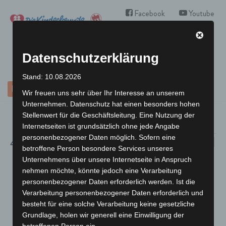
Facebook
Youtube
Instagram
Zum
Inhalt
springen
Datenschutzerklärung
Stand: 10.08.2026
Ich möchte Mitglied werden
Wir freuen uns sehr über Ihr Interesse an unserem
Unternehmen. Datenschutz hat einen besonders hohen
Stellenwert für die Geschäftsleitung. Eine Nutzung der
Internetseiten ist grundsätzlich ohne jede Angabe
personenbezogener Daten möglich. Sofern eine
4/2026
Veranst
Suche
Ver
Monat
betroffene Person besondere Services unseres
Datum
Ans
Suche
Unternehmens über unsere Internetseite in Anspruch
M
D
M
D
F
S
S
Kalender
wählen.
nehmen möchte, könnte jedoch eine Verarbeitung
Nav
und
0
0
0
0
0
0
0
30
31
1
2
3
4
5
personenbezogener Daten erforderlich werden. Ist die
von
Veranstaltungen
Veranstaltungen
Veranstaltungen
Veranstaltungen
Veranstaltungen
Veranstaltunge
Veranst
Verarbeitung personenbezogener Daten erforderlich und
Ansicht
1
0
0
0
0
0
0
6
7
8
9
10
11
12
Veranstaltungen
besteht für eine solche Verarbeitung keine gesetzliche
Veranstaltung
Veranstaltungen
Veranstaltungen
Veranstaltungen
Veranstaltungen
Veranstaltungen
Veranst
Navigat
0
0
0
0
0
0
0
Grundlage, holen wir generell eine Einwilligung der
13
14
15
16
17
18
19
betroffenen Person ein.