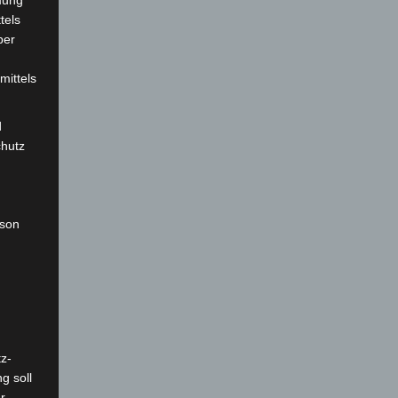
mung
tels
ber
mittels
d
chutz
rson
z-
g soll
r