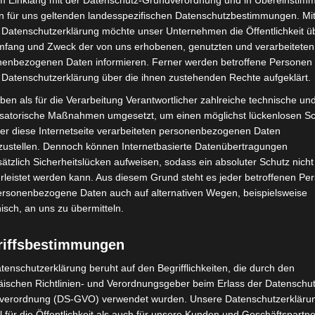
im Einklang mit der Datenschutz-Grundverordnung und in Übereinstim
n für uns geltenden landesspezifischen Datenschutzbestimmungen. Mit
 Datenschutzerklärung möchte unser Unternehmen die Öffentlichkeit ü
mfang und Zweck der von uns erhobenen, genutzten und verarbeiteten
enbezogenen Daten informieren. Ferner werden betroffene Personen 
 Datenschutzerklärung über die ihnen zustehenden Rechte aufgeklärt.
ben als für die Verarbeitung Verantwortlicher zahlreiche technische un
isatorische Maßnahmen umgesetzt, um einen möglichst lückenlosen S
er diese Internetseite verarbeiteten personenbezogenen Daten
zustellen. Dennoch können Internetbasierte Datenübertragungen
ätzlich Sicherheitslücken aufweisen, sodass ein absoluter Schutz nicht
leistet werden kann. Aus diesem Grund steht es jeder betroffenen Pe
personenbezogene Daten auch auf alternativen Wegen, beispielsweise
nisch, an uns zu übermitteln.
riffsbestimmungen
tenschutzerklärung beruht auf den Begrifflichkeiten, die durch den
ischen Richtlinien- und Verordnungsgeber beim Erlass der Datenschut
verordnung (DS-GVO) verwendet wurden. Unsere Datenschutzerklärun
 für die Öffentlichkeit als auch für unsere Kunden und Geschäftspartne