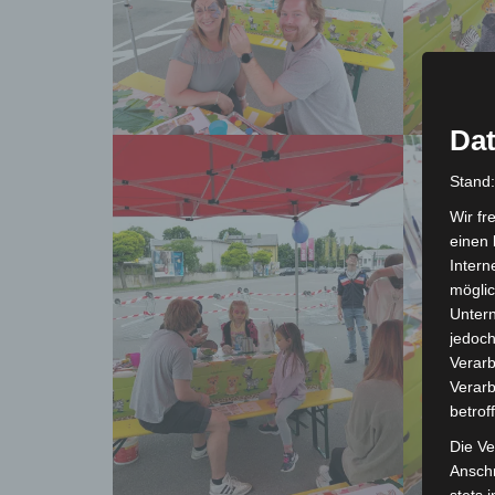
Dat
Stand
Wir fr
einen 
Intern
möglic
Unter
jedoch
Verarb
Verarb
betrof
Die Ve
Anschr